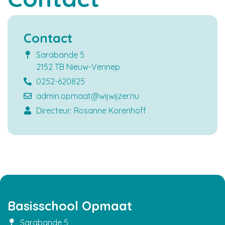
Documenten
Contact
Werken bij WijWijzer
Sarabande 5
Contact
2152 TB Nieuw-Vennep
0252-620825
admin.opmaat@wijwijzer.nu
Directeur: Rosanne Korenhoff
Basisschool Opmaat
Sarabande 5