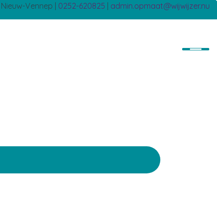
B Nieuw-Vennep |
0252-620825
|
admin.opmaat@wijwijzer.nu