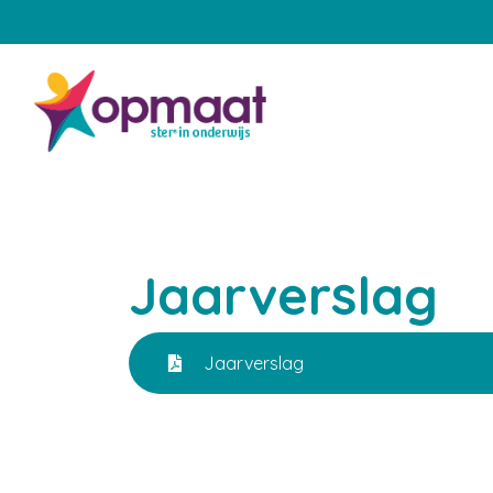
Home
Onze school
Aanmelden
Jaarverslag
Praktische zaken
Jaarverslag
Onze groepen
Samenwerking met ouders
Engels