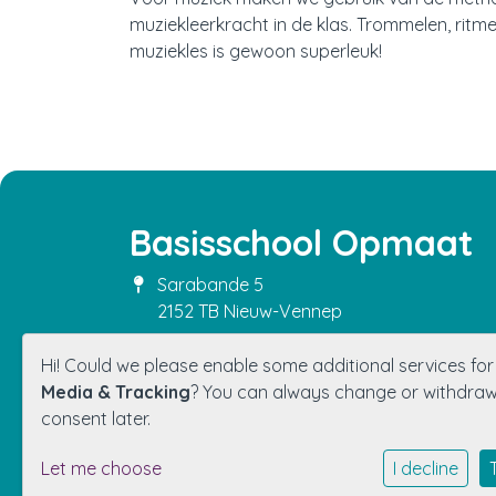
muziekleerkracht in de klas. Trommelen, rit
muziekles is gewoon superleuk!
Basisschool Opmaat
Sarabande 5
2152 TB Nieuw-Vennep
0252-620825
Hi! Could we please enable some additional services fo
admin.opmaat@wijwijzer.nu
Media & Tracking
? You can always change or withdra
consent later.
Let me choose
I decline
Privacy statement
Cookie instellingen