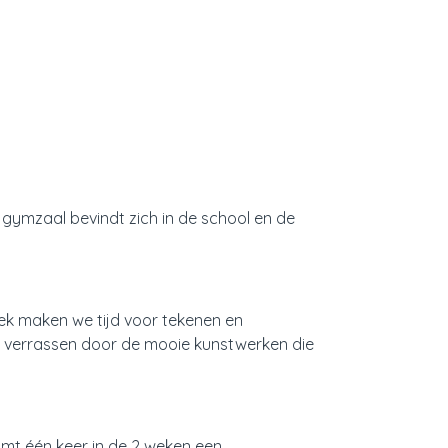
gymzaal bevindt zich in de school en de
eek maken we tijd voor tekenen en
is verrassen door de mooie kunstwerken die
mt één keer in de 2 weken een