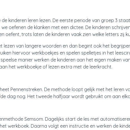
de kinderen leren lezen. De eerste periode van groep 3 staat i
we oefenen de klanken met een dictee. De kinderen schrijven w
 oefent, trots laten de kinderen vaak zien welke letters zij k
et lezen van langere woorden en dan begint ook het begrijpen
ken hiervoor werkboekjes en spelen spelletjes in het leescirc
ze speelse manier werken de kinderen aan het eigen maken van
an het werkboekje of lezen extra met de leerkracht.
heet Pennenstreken. De methode loopt gelijk met het leren 
lfde dag nog. Het tweede halfjaar wordt gebruikt om aan elkaa
nmethode Semsom. Dagelijks start de les met automatiseren. 
 het werkboek. Daarna volgt een instructie en werken de kinde