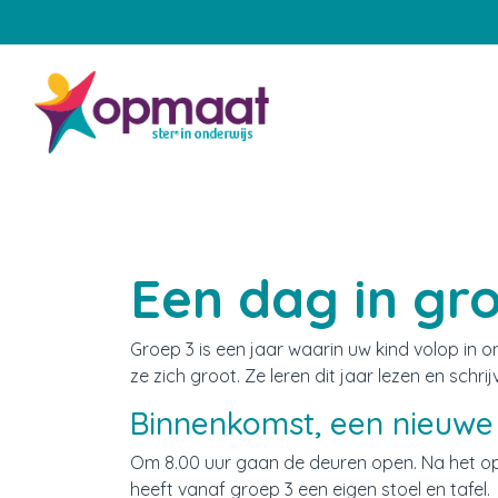
Home
Onze school
Aanmelden
Een dag in gr
Praktische zaken
Groep 3 is een jaar waarin uw kind volop in o
Onze groepen
ze zich groot. Ze leren dit jaar lezen en schr
Binnenkomst, een nieuw
Samenwerking met ouders
Om 8.00 uur gaan de deuren open. Na het op
Engels
heeft vanaf groep 3 een eigen stoel en tafel.