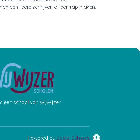
en een liedje schrijven of een rap maken,
 is een school van WijWijzer
Powered by
Social Schools