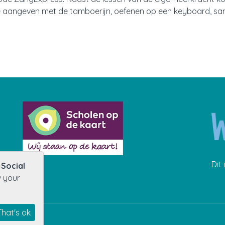
me aangeven met de tamboerijn, oefenen op een keyboard, sam
Dit
r
Social
w your
That's ok