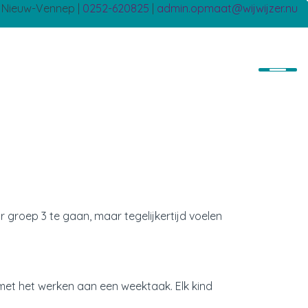
B Nieuw-Vennep |
0252-620825
|
admin.opmaat@wijwijzer.nu
r groep 3 te gaan, maar tegelijkertijd voelen
met het werken aan een weektaak. Elk kind