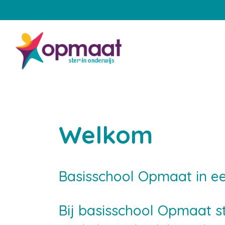
Home
Onze school
Aanmelden
Welkom
Praktische zaken
Onze groepen
Basisschool Opmaat in ee
Samenwerking met ouders
Bij basisschool Opmaat s
Engels