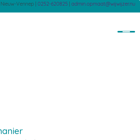
B Nieuw-Vennep |
0252-620825
|
admin.opmaat@wijwijzer.nu
manier