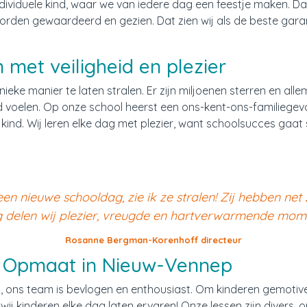
ndividuele kind, waar we van iedere dag een feestje maken. D
worden gewaardeerd en gezien. Dat zien wij als de beste gar
met veiligheid en plezier
nieke manier te laten stralen. Er zijn miljoenen sterren en alle
rd voelen. Op onze school heerst een ons-kent-ons-familiegev
kind.
Wij leren elke dag met plezier, want schoolsucces gaat 
n nieuwe schooldag, zie ik ze stralen! Zij hebben net 
 delen wij plezier, vreugde en hartverwarmende mome
Rosanne Bergman-Korenhoff directeur
ol Opmaat in Nieuw-Vennep
, ons team is bevlogen en enthousiast. Om kinderen gemotivee
t wij kinderen elke dag laten ervaren! Onze lessen zijn diver